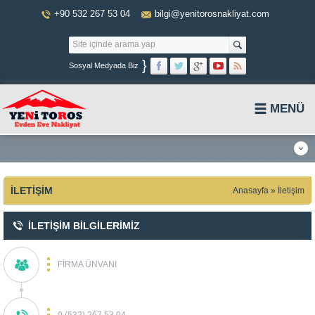
+90 532 267 53 04
bilgi@yenitorosnakliyat.com
}
Sosyal Medyada Biz
MENÜ
İLETIŞIM
Anasayfa
»
İletişim
İLETİŞİM BİLGİLERİMİZ
FİRMA ÜNVANI