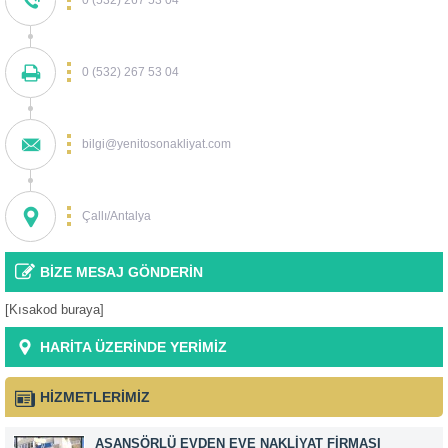
0 (532) 267 53 04
0 (532) 267 53 04
bilgi@yenitosonakliyat.com
Çallı/Antalya
BİZE MESAJ GÖNDERİN
[Kısakod buraya]
HARİTA ÜZERİNDE YERİMİZ
HİZMETLERİMİZ
ASANSÖRLÜ EVDEN EVE NAKLIYAT FIRMASI