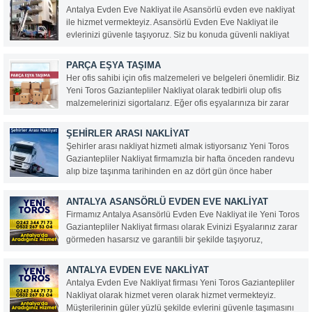
Antalya Evden Eve Nakliyat ile Asansörlü evden eve nakliyat
ile hizmet vermekteyiz. Asansörlü Evden Eve Nakliyat ile
evlerinizi güvenle taşıyoruz. Siz bu konuda güvenli nakliyat
firması arıyorsanız hemen bizi arayın. Biz de sizin evinizi iş
yerinizi ofisinizi güvenle taşıyalım.
PARÇA EŞYA TAŞIMA
Her ofis sahibi için ofis malzemeleri ve belgeleri önemlidir. Biz
Yeni Toros Gaziantepliler Nakliyat olarak tedbirli olup ofis
malzemelerinizi sigortalarız. Eğer ofis eşyalarınıza bir zarar
gelmesi halinde direkt olarak bizlere ulaşabilirsiniz.
Türkiye’deki en kaliteli ofis taşımacılığı hizmetini firmamız
ŞEHIRLER ARASI NAKLIYAT
vermektedir. Evinizin...
Şehirler arası nakliyat hizmeti almak istiyorsanız Yeni Toros
Gaziantepliler Nakliyat firmamızla bir hafta önceden randevu
alıp bize taşınma tarihinden en az dört gün önce haber
vermeniz gerekmektedir. Şehirler arası evden eve nakliyata
firmamız taşıma tarihinden birkaç gün önceden bir ücretsiz...
ANTALYA ASANSÖRLÜ EVDEN EVE NAKLIYAT
Firmamız Antalya Asansörlü Evden Eve Nakliyat ile Yeni Toros
Gaziantepliler Nakliyat firması olarak Evinizi Eşyalarınız zarar
görmeden hasarsız ve garantili bir şekilde taşıyoruz,
firmamızın elemanları enden eve nakliyat konusunda
deneyimli ve her gün ev eşyası taşıyan kişilerdir, vasıfsız
ANTALYA EVDEN EVE NAKLIYAT
eleman çalıştırmıyoruz...
Antalya Evden Eve Nakliyat firması Yeni Toros Gaziantepliler
Nakliyat olarak hizmet veren olarak hizmet vermekteyiz.
Müşterilerinin güler yüzlü şekilde evlerini güvenle taşımasını