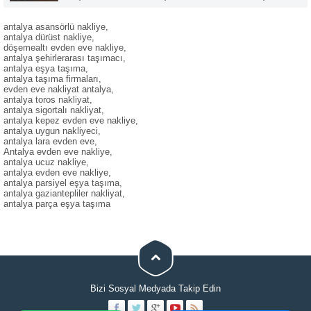
yapabileceğiniz bir firma olarak hizmet vermekteyiz. Asansörlü
Evden Eve Taşımacılık ile sektöründe lider firmayız.
antalya asansörlü nakliye,
antalya dürüst nakliye,
döşemealtı evden eve nakliye,
antalya şehirlerarası taşımacı,
antalya eşya taşıma,
antalya taşıma firmaları,
evden eve nakliyat antalya,
antalya toros nakliyat,
antalya sigortalı nakliyat,
antalya kepez evden eve nakliye,
antalya uygun nakliyeci,
antalya lara evden eve,
Antalya evden eve nakliye,
antalya ucuz nakliye,
antalya evden eve nakliye,
antalya parsiyel eşya taşıma,
antalya gaziantepliler nakliyat,
antalya parça eşya taşıma
Bizi Sosyal Medyada Takip Edin