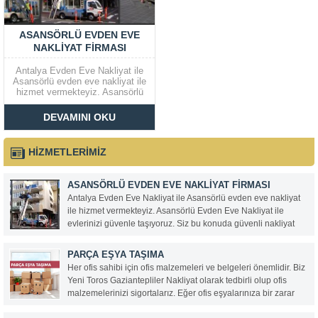
ASANSÖRLÜ EVDEN EVE
NAKLIYAT FIRMASI
Antalya Evden Eve Nakliyat ile
Asansörlü evden eve nakliyat ile
hizmet vermekteyiz. Asansörlü
Evden Eve Nakliyat ile evlerinizi
güvenle taşıyoruz. Siz bu
DEVAMINI OKU
konuda güvenli nakliyat firması
arıyorsanız hemen bizi arayın.
Biz de sizin evinizi iş yerinizi
HİZMETLERİMİZ
ofisinizi güvenle taşıyalım.
ASANSÖRLÜ EVDEN EVE NAKLIYAT FIRMASI
Antalya Evden Eve Nakliyat ile Asansörlü evden eve nakliyat
ile hizmet vermekteyiz. Asansörlü Evden Eve Nakliyat ile
evlerinizi güvenle taşıyoruz. Siz bu konuda güvenli nakliyat
firması arıyorsanız hemen bizi arayın. Biz de sizin evinizi iş
yerinizi ofisinizi güvenle taşıyalım.
PARÇA EŞYA TAŞIMA
Her ofis sahibi için ofis malzemeleri ve belgeleri önemlidir. Biz
Yeni Toros Gaziantepliler Nakliyat olarak tedbirli olup ofis
malzemelerinizi sigortalarız. Eğer ofis eşyalarınıza bir zarar
gelmesi halinde direkt olarak bizlere ulaşabilirsiniz.