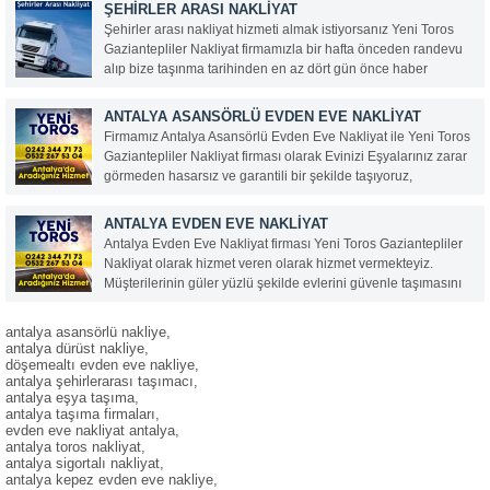
Türkiye’deki en kaliteli ofis taşımacılığı hizmetini firmamız
ŞEHIRLER ARASI NAKLIYAT
vermektedir. Evinizin...
Şehirler arası nakliyat hizmeti almak istiyorsanız Yeni Toros
Gaziantepliler Nakliyat firmamızla bir hafta önceden randevu
alıp bize taşınma tarihinden en az dört gün önce haber
vermeniz gerekmektedir. Şehirler arası evden eve nakliyata
firmamız taşıma tarihinden birkaç gün önceden bir ücretsiz...
ANTALYA ASANSÖRLÜ EVDEN EVE NAKLIYAT
Firmamız Antalya Asansörlü Evden Eve Nakliyat ile Yeni Toros
Gaziantepliler Nakliyat firması olarak Evinizi Eşyalarınız zarar
görmeden hasarsız ve garantili bir şekilde taşıyoruz,
firmamızın elemanları enden eve nakliyat konusunda
deneyimli ve her gün ev eşyası taşıyan kişilerdir, vasıfsız
ANTALYA EVDEN EVE NAKLIYAT
eleman çalıştırmıyoruz...
Antalya Evden Eve Nakliyat firması Yeni Toros Gaziantepliler
Nakliyat olarak hizmet veren olarak hizmet vermekteyiz.
Müşterilerinin güler yüzlü şekilde evlerini güvenle taşımasını
yapabileceğiniz bir firma olarak hizmet vermekteyiz. Asansörlü
Evden Eve Taşımacılık ile sektöründe lider firmayız.
antalya asansörlü nakliye,
antalya dürüst nakliye,
döşemealtı evden eve nakliye,
antalya şehirlerarası taşımacı,
antalya eşya taşıma,
antalya taşıma firmaları,
evden eve nakliyat antalya,
antalya toros nakliyat,
antalya sigortalı nakliyat,
antalya kepez evden eve nakliye,