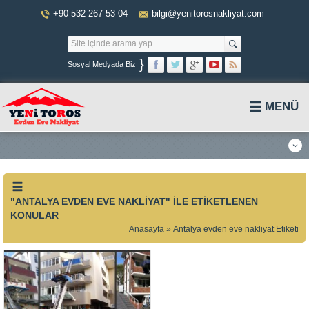
+90 532 267 53 04
bilgi@yenitorosnakliyat.com
}
Sosyal Medyada Biz
MENÜ
"ANTALYA EVDEN EVE NAKLIYAT" ILE ETIKETLENEN
KONULAR
Anasayfa
»
Antalya evden eve nakliyat Etiketi