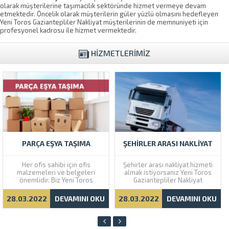
olarak müşterilerine taşımacılık sektöründe hizmet vermeye devam
etmektedir. Öncelik olarak müşterilerin güler yüzlü olmasını hedefleyen
Yeni Toros Gaziantepliler Nakliyat müşterilerinin de memnuniyeti için
profesyonel kadrosu ile hizmet vermektedir.
HİZMETLERİMİZ
PARÇA EŞYA TAŞIMA
ŞEHIRLER ARASI NAKLIYAT
Her ofis sahibi için ofis
Şehirler arası nakliyat hizmeti
malzemeleri ve belgeleri
almak istiyorsanız Yeni Toros
önemlidir. Biz Yeni Toros
Gaziantepliler Nakliyat
Gaziantepliler Nakliyat olarak
firmamızla bir hafta önceden
tedbirli olup ofis
randevu alıp bize taşınma
28.03.2022
DEVAMINI OKU
28.03.2022
DEVAMINI OKU
malzemelerinizi sigortalarız.
tarihinden en az dört gün önce
Eğer ofis eşyalarınıza bir zarar
haber vermeniz
gelmesi halinde direkt olarak
gerekmektedir. Şehirler arası
bizlere ulaşabilirsiniz.
evden eve nakliyata firmamız