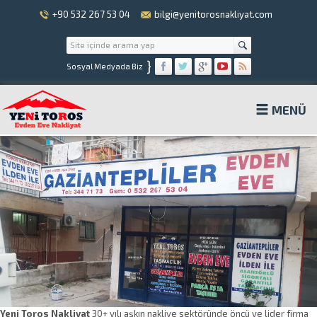
+90 532 267 53 04
bilgi@yenitorosnakliyat.com
}
Sosyal Medyada Biz
MENÜ
Yeni Toros Nakliyat
30+ yılı aşkın nakliye sektöründe öncü ve lider firma